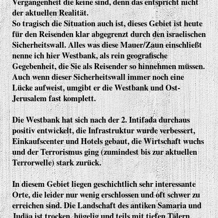
Vergangenheit die keine sind, denn das entspricht nicht
der aktuellen Realität.
So tragisch die Situation auch ist, dieses Gebiet ist heute
für den Reisenden klar abgegrenzt durch den israelischen
Sicherheitswall. Alles was diese Mauer/Zaun einschließt
nenne ich hier Westbank, als rein geografische
Gegebenheit, die Sie als Reisender so hinnehmen müssen.
Auch wenn dieser Sicherheitswall immer noch eine
Lücke aufweist, umgibt er die Westbank und Ost-
Jerusalem fast komplett.
Die Westbank hat sich nach der 2. Intifada durchaus
positiv entwickelt, die Infrastruktur wurde verbessert,
Einkaufscenter und Hotels gebaut, die Wirtschaft wuchs
und der Terrorismus ging (zumindest bis zur aktuellen
Terrorwelle) stark zurück.
In diesem Gebiet liegen geschichtlich sehr interessante
Orte, die leider nur wenig erschlossen und oft schwer zu
erreichen sind. Die Landschaft des antiken Samaria und
Judäa ist trocken, hügelig und teils mit tiefen Tälern